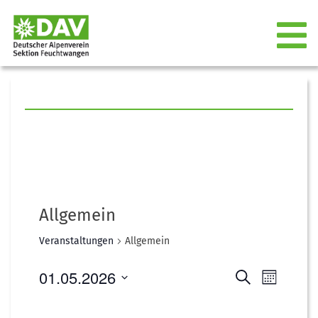
Allgemein
Veranstaltungen
Allgemein
01.05.2026
Suche
Monat
Veranstal
Verans
Datum
wählen.
Ansich