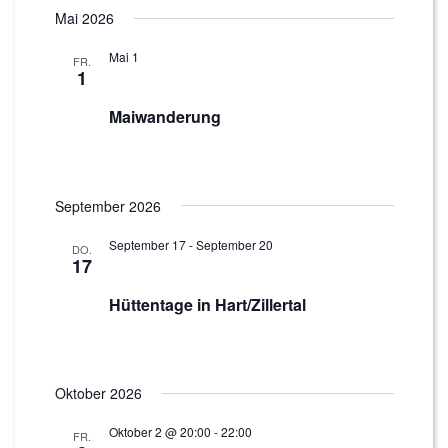
Suche
Mai 2026
Naviga
und
Mai 1
Ansichten,
FR.
1
Navigatio
Maiwanderung
September 2026
September 17
-
September 20
DO.
17
Hüttentage in Hart/Zillertal
Oktober 2026
Oktober 2 @ 20:00
-
22:00
FR.