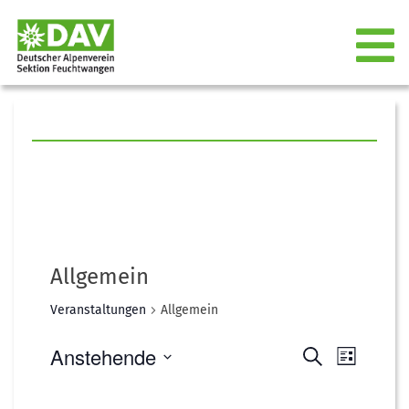
Allgemein
Veranstaltungen
Allgemein
Anstehende
Suche
Liste
Veranstal
Verans
Datum
wählen.
Ansich